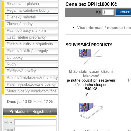
Skladovací plošina
Cena bez DPH:1000 Kč
Regál na kabelové bubny
Ks
Dílenský nábytek
Zkosené bedny
Více informací / nosnosti / m
Plastové boxy s víkem
Uzavíratelné přepravky
Plastové kufry a organizery
SOUVISEJÍCÍ PRODUKTY
Plastové skříně a regály
Euroboxy
Rudly
Plošinové vozíky
M 25 stabilizační křížení
lakované
Paletové nízkozdvižné vozíky
je nutné použít při sestavení
P
Palet. vysokozdvižné vozíky
základního sloupce
540 Kč
Motor. vozíky vysokozdvižné
Dnes je:
10.08.2026, 12:25
Přihlášení
|
Registrace
jméno:
heslo: