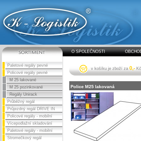
O SPOLEČNOSTI
OBCHOD
Paletové regály pevné
0,-
v košíku je zboží za
K
Policové regály pevné
M 25 lakované
Police M25 lakovaná
M 25 pozinkované
Regály Unirack
Průběžný regál
Průjezdný regál DRIVE IN
Policové regály - mobilní
Vícepodlažní skladování
Paletové regály - mobilní
Stromečkový regál