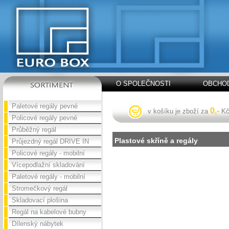
O SPOLEČNOSTI
OBCHOD
Paletové regály pevné
0,-
v košíku je zboží za
K
Policové regály pevné
Průběžný regál
Plastové skříně a regály
Průjezdný regál DRIVE IN
Policové regály - mobilní
Vícepodlažní skladování
Paletové regály - mobilní
Stromečkový regál
Skladovací plošina
Regál na kabelové bubny
Dílenský nábytek