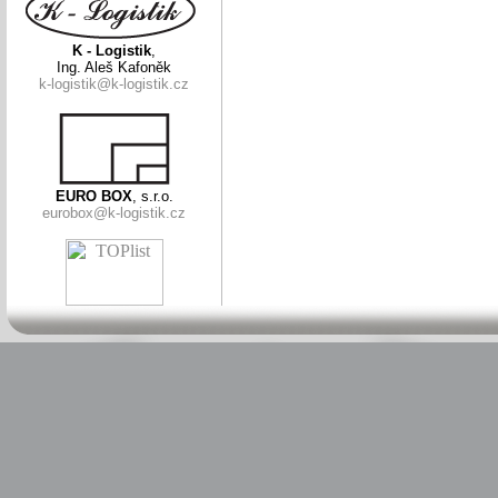
K - Logistik
,
Ing. Aleš Kafoněk
k-logistik@k-logistik.cz
EURO BOX
, s.r.o.
eurobox@k-logistik.cz