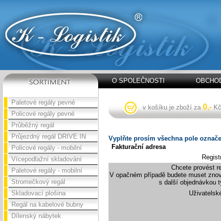
O SPOLEČNOSTI
OBCHOD
Paletové regály pevné
0,-
v košíku je zboží za
K
Policové regály pevné
Průběžný regál
Průjezdný regál DRIVE IN
Vyplňte prosím všechna pole označe
Fakturační adresa
Policové regály - mobilní
Regist
Vícepodlažní skladování
Chcete provést re
Paletové regály - mobilní
V opačném případě budete muset znov
Stromečkový regál
s další objednávkou t
Skladovací plošina
Uživatels
Regál na kabelové bubny
Dílenský nábytek