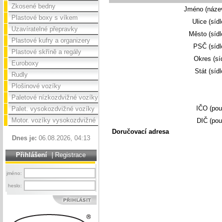
Zkosené bedny
Jméno (náze
Plastové boxy s víkem
Ulice (sídl
Uzavíratelné přepravky
Město (sídl
Plastové kufry a organizery
PSČ (sídl
Plastové skříně a regály
Okres (síd
Euroboxy
Stát (sídl
Rudly
Plošinové vozíky
Paletové nízkozdvižné vozíky
IČO (pou
Palet. vysokozdvižné vozíky
Motor. vozíky vysokozdvižné
DIČ (pou
Doručovací adresa
Dnes je:
06.08.2026, 04:13
Přihlášení
|
Registrace
jméno:
heslo: