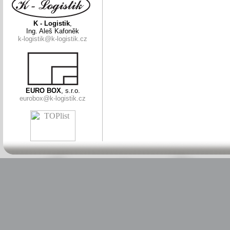
K - Logistik
,
Ing. Aleš Kafoněk
k-logistik@k-logistik.cz
EURO BOX
, s.r.o.
eurobox@k-logistik.cz