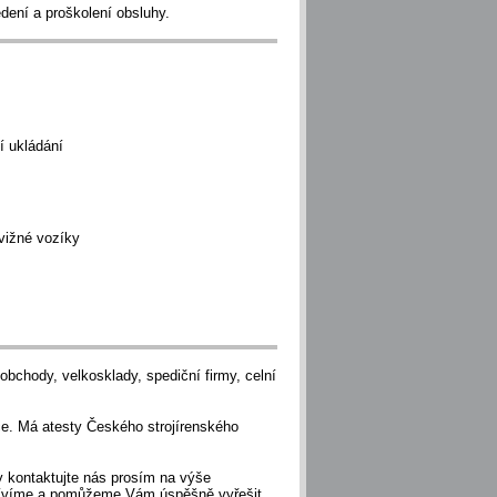
ení a proškolení obsluhy.
ní ukládání
vižné vozíky
obchody, velkosklady, spediční firmy, celní
e. Má atesty Českého strojírenského
y kontaktujte nás prosím na výše
štívíme a pomůžeme Vám úspěšně vyřešit