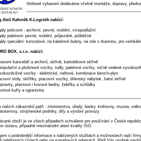
Veškeré vybavení dodáváme včetně montáže, dopravy, předved
g.Aleš Kafoněk K-Logistik nabízí:
gály policové - archivní, pevné, mobilní, vícepodlažní
gály paletové- pevné, mobilní, průjezdné, průběžné
gály speciální- konzolové, na kabelové bubny, na role s tkaninou, pro vertikál
RO BOX, s.r.o. nabízí:
bavení kanceláří a archivů, skříně, kartotékové skříně
nipulační a plošinové vozíky, rudly, paletové vozíky, ručně vedené vysokozd
sokozdvižné vozíky - elektrické, naftové, kombinace benzín-plyn
acovní stoly, skříňky, pracovní vozíky, dílenský nábytek, šatní skříně
epravky, plastové i kovové bedny, žebříky a schůdky
astové kufry a ogranizéry
 našich zákazníků patří : ministerstva, úřady, banky, knihovny, muzea, velko
utoservisy, strojírenské podniky, díly a výrobní provozy.
vané zboží je ve všech případech schváleno pro používání v České republic
o ústavu, případně mezinárodní atest kvality ISO.
ájem o podrobnější informace o nabízených službách a možnostech naší firm
h telefonních číslech nebo na e-mailových adresách. Rádi Vás osobně nav