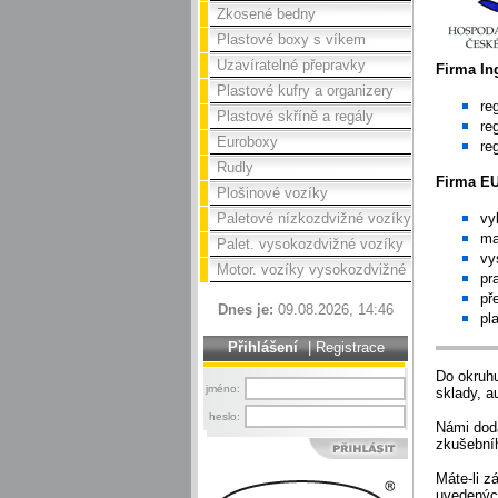
Zkosené bedny
Plastové boxy s víkem
Uzavíratelné přepravky
Firma In
Plastové kufry a organizery
re
Plastové skříně a regály
re
Euroboxy
re
Rudly
Firma EU
Plošinové vozíky
Paletové nízkozdvižné vozíky
vy
ma
Palet. vysokozdvižné vozíky
vy
Motor. vozíky vysokozdvižné
pr
př
Dnes je:
09.08.2026, 14:46
pl
Přihlášení
|
Registrace
Do okruhu
jméno:
sklady, a
heslo:
Námi dodá
zkušebníh
Máte-li z
uvedenýc