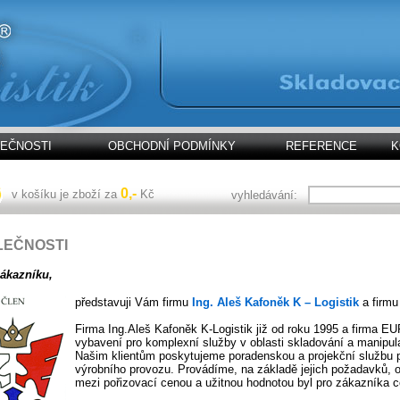
LEČNOSTI
OBCHODNÍ PODMÍNKY
REFERENCE
K
0,-
v košíku je zboží za
Kč
vyhledávání:
LEČNOSTI
ákazníku,
představuji Vám firmu
Ing. Aleš Kafoněk K – Logistik
a firm
Firma Ing.Aleš Kafoněk K-Logistik již od roku 1995 a firma EU
vybavení pro komplexní služby v oblasti skladování a manipul
Našim klientům poskytujeme poradenskou a projekční službu p
výrobního provozu. Provádíme, na základě jejich požadavků, o
mezi pořizovací cenou a užitnou hodnotou byl pro zákazníka c