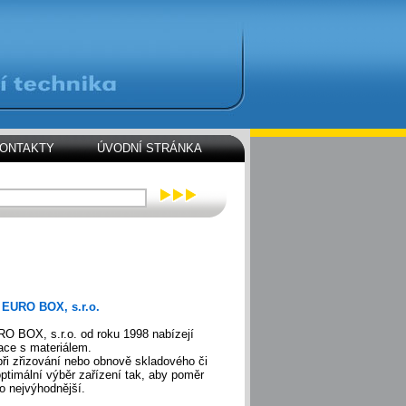
ONTAKTY
ÚVODNÍ STRÁNKA
u
EURO BOX, s.r.o.
RO BOX, s.r.o. od roku 1998 nabízejí
ace s materiálem.
ři zřizování nebo obnově skladového či
ptimální výběr zařízení tak, aby poměr
o nejvýhodnější.