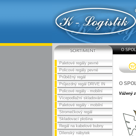
O SPO
Paletové regály pevné
Policové regály pevné
Průběžný regál
O SPO
Průjezdný regál DRIVE IN
Policové regály - mobilní
Vážený z
Vícepodlažní skladování
Paletové regály - mobilní
Stromečkový regál
Skladovací plošina
Regál na kabelové bubny
Dílenský nábytek