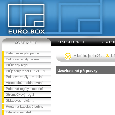
O SPOLEČNOSTI
OBCHOD
Paletové regály pevné
0,-
v košíku je zboží za
K
Policové regály pevné
Průběžný regál
Uzavíratelné přepravky
Průjezdný regál DRIVE IN
Policové regály - mobilní
Vícepodlažní skladování
Paletové regály - mobilní
Stromečkový regál
Skladovací plošina
Regál na kabelové bubny
Dílenský nábytek