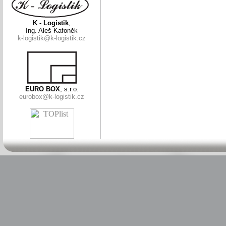
K - Logistik
,
Ing. Aleš Kafoněk
k-logistik@k-logistik.cz
EURO BOX
, s.r.o.
eurobox@k-logistik.cz