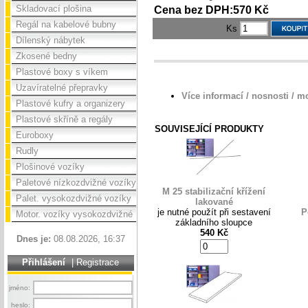
Skladovací plošina
Cena bez DPH:570 Kč
Regál na kabelové bubny
Ks
Dílenský nábytek
Zkosené bedny
Plastové boxy s víkem
Uzavíratelné přepravky
Více informací / nosnosti / m
Plastové kufry a organizery
Plastové skříně a regály
SOUVISEJÍCÍ PRODUKTY
Euroboxy
Rudly
Plošinové vozíky
Paletové nízkozdvižné vozíky
M 25 stabilizační křížení
Palet. vysokozdvižné vozíky
lakované
je nutné použít při sestavení
P
Motor. vozíky vysokozdvižné
základního sloupce
540 Kč
Dnes je:
08.08.2026, 16:37
Přihlášení
|
Registrace
jméno:
heslo: