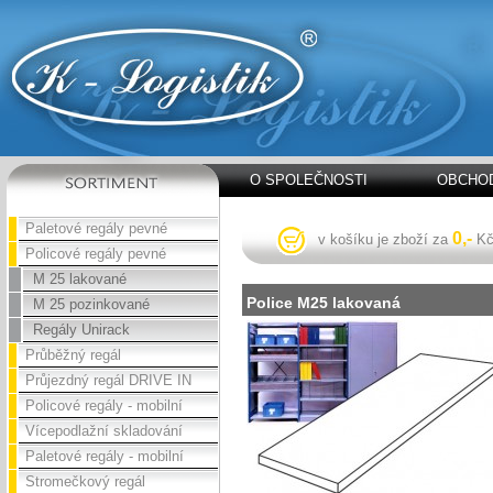
O SPOLEČNOSTI
OBCHOD
Paletové regály pevné
0,-
v košíku je zboží za
K
Policové regály pevné
M 25 lakované
Police M25 lakovaná
M 25 pozinkované
Regály Unirack
Průběžný regál
Průjezdný regál DRIVE IN
Policové regály - mobilní
Vícepodlažní skladování
Paletové regály - mobilní
Stromečkový regál