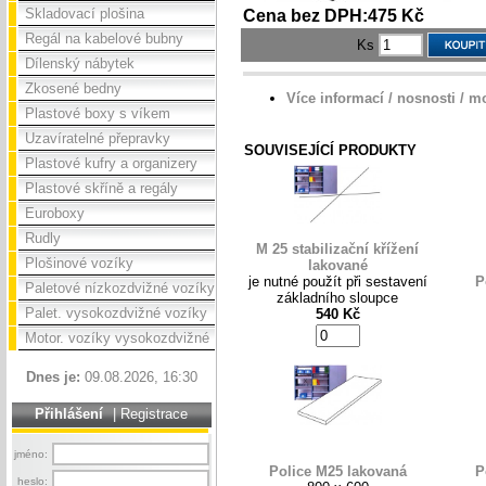
Skladovací plošina
Cena bez DPH:475 Kč
Regál na kabelové bubny
Ks
Dílenský nábytek
Zkosené bedny
Více informací / nosnosti / m
Plastové boxy s víkem
Uzavíratelné přepravky
SOUVISEJÍCÍ PRODUKTY
Plastové kufry a organizery
Plastové skříně a regály
Euroboxy
Rudly
M 25 stabilizační křížení
Plošinové vozíky
lakované
je nutné použít při sestavení
P
Paletové nízkozdvižné vozíky
základního sloupce
Palet. vysokozdvižné vozíky
540 Kč
Motor. vozíky vysokozdvižné
Dnes je:
09.08.2026, 16:30
Přihlášení
|
Registrace
jméno:
Police M25 lakovaná
P
heslo: