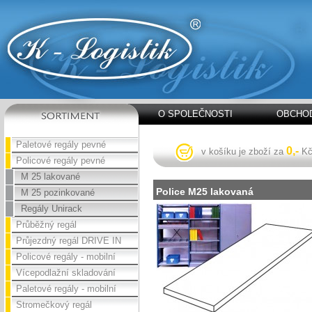
O SPOLEČNOSTI
OBCHOD
Paletové regály pevné
0,-
v košíku je zboží za
K
Policové regály pevné
M 25 lakované
Police M25 lakovaná
M 25 pozinkované
Regály Unirack
Průběžný regál
Průjezdný regál DRIVE IN
Policové regály - mobilní
Vícepodlažní skladování
Paletové regály - mobilní
Stromečkový regál