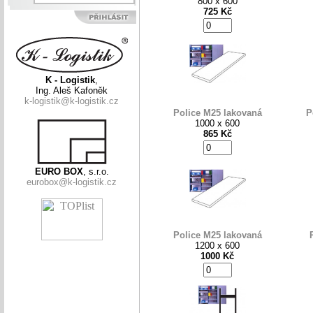
800 x 600
725 Kč
K - Logistik
,
Ing. Aleš Kafoněk
k-logistik@k-logistik.cz
Police M25 lakovaná
P
1000 x 600
865 Kč
EURO BOX
, s.r.o.
eurobox@k-logistik.cz
Police M25 lakovaná
1200 x 600
1000 Kč