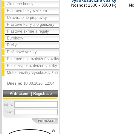
vysokozdvižné vozíky
Zkosené bedny
Nosnost 1500 - 3500 kg
No
Plastové boxy s víkem
Uzavíratelné přepravky
Plastové kufry a organizery
Plastové skříně a regály
Euroboxy
Rudly
Plošinové vozíky
Paletové nízkozdvižné vozíky
Palet. vysokozdvižné vozíky
Motor. vozíky vysokozdvižné
Dnes je:
10.08.2026, 12:04
Přihlášení
|
Registrace
jméno:
heslo: