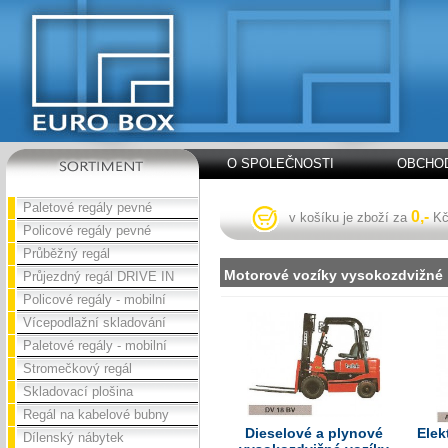
O SPOLEČNOSTI
OBCHOD
Paletové regály pevné
0,-
v košíku je zboží za
K
Policové regály pevné
Průběžný regál
Motorové vozíky vysokozdvižné
Průjezdný regál DRIVE IN
Policové regály - mobilní
Vícepodlažní skladování
Paletové regály - mobilní
Stromečkový regál
Skladovací plošina
Regál na kabelové bubny
Dieselové a plynové
Elek
Dílenský nábytek