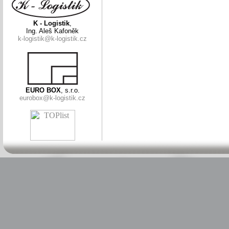
K - Logistik
,
Ing. Aleš Kafoněk
k-logistik@k-logistik.cz
EURO BOX
, s.r.o.
eurobox@k-logistik.cz