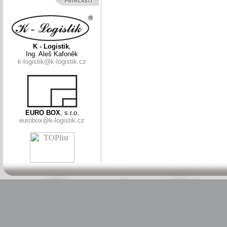
K - Logistik
,
Ing. Aleš Kafoněk
k-logistik@k-logistik.cz
EURO BOX
, s.r.o.
eurobox@k-logistik.cz