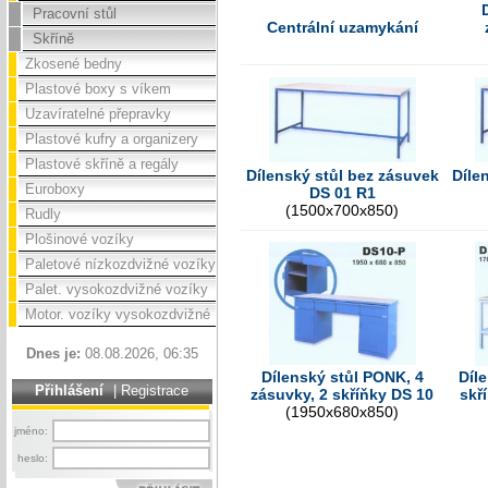
Pracovní stůl
Centrální uzamykání
Skříně
Zkosené bedny
Plastové boxy s víkem
Uzavíratelné přepravky
Plastové kufry a organizery
Plastové skříně a regály
Dílenský stůl bez zásuvek
Díle
Euroboxy
DS 01 R1
(1500x700x850)
Rudly
Plošinové vozíky
Paletové nízkozdvižné vozíky
Palet. vysokozdvižné vozíky
Motor. vozíky vysokozdvižné
Dnes je:
08.08.2026, 06:35
Dílenský stůl PONK, 4
Díle
Přihlášení
|
Registrace
zásuvky, 2 skříňky DS 10
skř
(1950x680x850)
jméno:
heslo: