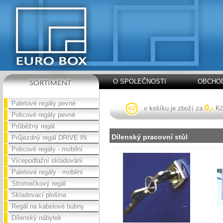
O SPOLEČNOSTI
OBCHOD
Paletové regály pevné
0,-
v košíku je zboží za
K
Policové regály pevné
Průběžný regál
Dílenský pracovní stůl
Průjezdný regál DRIVE IN
Policové regály - mobilní
Vícepodlažní skladování
Paletové regály - mobilní
Stromečkový regál
Skladovací plošina
Regál na kabelové bubny
Dílenský nábytek