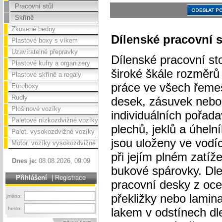
Pracovní stůl
Skříně
Zkosené bedny
Dílenské pracovní s
Plastové boxy s víkem
Uzavíratelné přepravky
Dílenské pracovní sto
Plastové kufry a organizery
široké škále rozměrů
Plastové skříně a regály
práce ve všech řeme
Euroboxy
Rudly
desek, zásuvek nebo
Plošinové vozíky
individuálních pořad
Paletové nízkozdvižné vozíky
plechů, jeklů a úhel
Palet. vysokozdvižné vozíky
jsou uloženy ve vodíc
Motor. vozíky vysokozdvižné
při jejím plném zatí
Dnes je:
08.08.2026, 09:09
bukové spárovky. Dl
Přihlášení
|
Registrace
pracovní desky z oc
překližky nebo lamin
jméno:
heslo:
lakem v odstínech dl