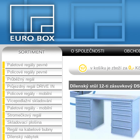
O SPOLEČNOSTI
OBCHOD
Paletové regály pevné
0,-
v košíku je zboží za
K
Policové regály pevné
Průběžný regál
Dílenský stůl 12-ti zásuvkový DS
Průjezdný regál DRIVE IN
Policové regály - mobilní
Vícepodlažní skladování
Paletové regály - mobilní
Stromečkový regál
Skladovací plošina
Regál na kabelové bubny
Dílenský nábytek