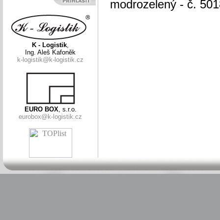
modrozelený - č. 501
K - Logistik
,
Ing. Aleš Kafoněk
k-logistik@k-logistik.cz
EURO BOX
, s.r.o.
eurobox@k-logistik.cz