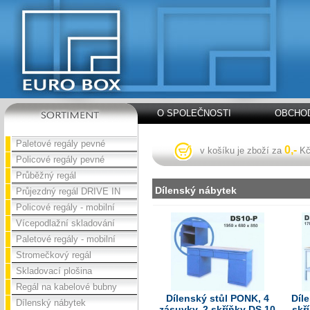
O SPOLEČNOSTI
OBCHOD
Paletové regály pevné
0,-
v košíku je zboží za
K
Policové regály pevné
Průběžný regál
Dílenský nábytek
Průjezdný regál DRIVE IN
Policové regály - mobilní
Vícepodlažní skladování
Paletové regály - mobilní
Stromečkový regál
Skladovací plošina
Regál na kabelové bubny
Dílenský stůl PONK, 4
Díle
Dílenský nábytek
zásuvky, 2 skříňky DS 10
skř