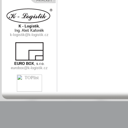
K - Logistik
,
Ing. Aleš Kafoněk
k-logistik@k-logistik.cz
EURO BOX
, s.r.o.
eurobox@k-logistik.cz