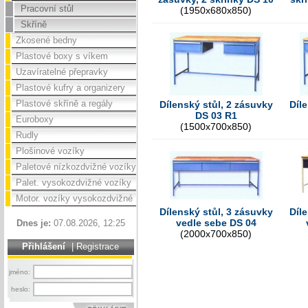
Pracovní stůl
(1950x680x850)
Skříně
Zkosené bedny
Plastové boxy s víkem
Uzavíratelné přepravky
Plastové kufry a organizery
Plastové skříně a regály
Dílenský stůl, 2 zásuvky
Díl
DS 03 R1
Euroboxy
(1500x700x850)
Rudly
Plošinové vozíky
Paletové nízkozdvižné vozíky
Palet. vysokozdvižné vozíky
Motor. vozíky vysokozdvižné
Dílenský stůl, 3 zásuvky
Díl
vedle sebe DS 04
Dnes je:
07.08.2026, 12:25
(2000x700x850)
Přihlášení
|
Registrace
jméno:
heslo: