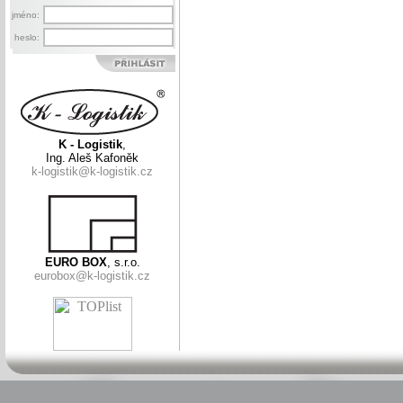
jméno:
heslo:
K - Logistik
,
Ing. Aleš Kafoněk
k-logistik@k-logistik.cz
EURO BOX
, s.r.o.
eurobox@k-logistik.cz