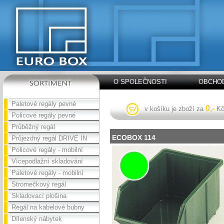
O SPOLEČNOSTI
OBCHOD
Paletové regály pevné
0,-
v košíku je zboží za
K
Policové regály pevné
Průběžný regál
ECOBOX 114
Průjezdný regál DRIVE IN
Policové regály - mobilní
Vícepodlažní skladování
Paletové regály - mobilní
Stromečkový regál
Skladovací plošina
Regál na kabelové bubny
Dílenský nábytek