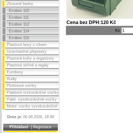
Zkosené bedny
Ecobox 110
Ecobox 111
Cena bez DPH:120 Kč
Ecobox 112
Ks
Ecobox 114
Ecobox 115
Plastové boxy s víkem
Uzavíratelné přepravky
Plastové kufry a organizery
Plastové skříně a regály
Euroboxy
Rudly
Plošinové vozíky
Paletové nízkozdvižné vozíky
Palet. vysokozdvižné vozíky
Motor. vozíky vysokozdvižné
Dnes je:
06.08.2026, 18:49
Přihlášení
|
Registrace