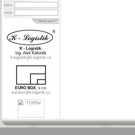
jméno:
heslo:
K - Logistik
,
Ing. Aleš Kafoněk
k-logistik@k-logistik.cz
EURO BOX
, s.r.o.
eurobox@k-logistik.cz