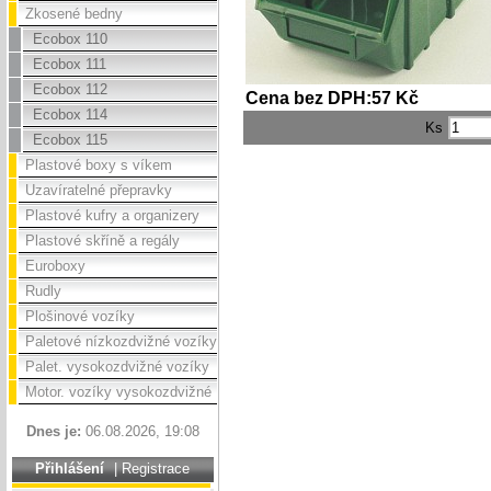
Zkosené bedny
Ecobox 110
Ecobox 111
Ecobox 112
Cena bez DPH:57 Kč
Ecobox 114
Ks
Ecobox 115
Plastové boxy s víkem
Uzavíratelné přepravky
Plastové kufry a organizery
Plastové skříně a regály
Euroboxy
Rudly
Plošinové vozíky
Paletové nízkozdvižné vozíky
Palet. vysokozdvižné vozíky
Motor. vozíky vysokozdvižné
Dnes je:
06.08.2026, 19:08
Přihlášení
|
Registrace