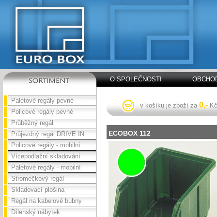
O SPOLEČNOSTI
OBCHOD
Paletové regály pevné
0,-
v košíku je zboží za
K
Policové regály pevné
Průběžný regál
ECOBOX 112
Průjezdný regál DRIVE IN
Policové regály - mobilní
Vícepodlažní skladování
Paletové regály - mobilní
Stromečkový regál
Skladovací plošina
Regál na kabelové bubny
Dílenský nábytek