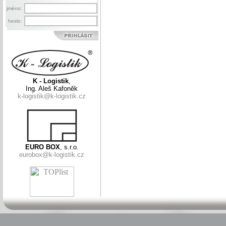
jméno:
heslo:
K - Logistik
,
Ing. Aleš Kafoněk
k-logistik@k-logistik.cz
EURO BOX
, s.r.o.
eurobox@k-logistik.cz