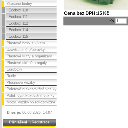
Zkosené bedny
Ecobox 110
Cena bez DPH:15 Kč
Ecobox 111
Ks
Ecobox 112
Ecobox 114
Ecobox 115
Plastové boxy s víkem
Uzavíratelné přepravky
Plastové kufry a organizery
Plastové skříně a regály
Euroboxy
Rudly
Plošinové vozíky
Paletové nízkozdvižné vozíky
Palet. vysokozdvižné vozíky
Motor. vozíky vysokozdvižné
Dnes je:
06.08.2026, 14:07
Přihlášení
|
Registrace