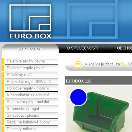
O SPOLEČNOSTI
OBCHOD
Paletové regály pevné
0,-
v košíku je zboží za
K
Policové regály pevné
Průběžný regál
ECOBOX 110
Průjezdný regál DRIVE IN
Policové regály - mobilní
Vícepodlažní skladování
Paletové regály - mobilní
Stromečkový regál
Skladovací plošina
Regál na kabelové bubny
Dílenský nábytek