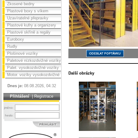
Zkosené bedny
Plastové boxy s víkem
Uzavíratelné přepravky
Plastové kufry a organizery
Plastové skříně a regály
Euroboxy
Rudly
Plošinové vozíky
Paletové nízkozdvižné vozíky
Palet. vysokozdvižné vozíky
Další obrázky
Motor. vozíky vysokozdvižné
Dnes je:
08.08.2026, 04:32
Přihlášení
|
Registrace
jméno:
heslo: