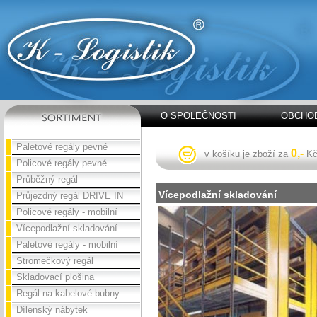
O SPOLEČNOSTI
OBCHOD
Paletové regály pevné
0,-
v košíku je zboží za
K
Policové regály pevné
Průběžný regál
Vícepodlažní skladování
Průjezdný regál DRIVE IN
Policové regály - mobilní
Vícepodlažní skladování
Paletové regály - mobilní
Stromečkový regál
Skladovací plošina
Regál na kabelové bubny
Dílenský nábytek