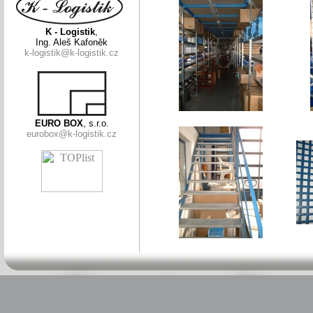
K - Logistik
,
Ing. Aleš Kafoněk
k-logistik@k-logistik.cz
EURO BOX
, s.r.o.
eurobox@k-logistik.cz