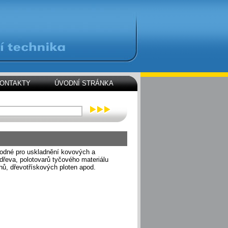
ONTAKTY
ÚVODNÍ STRÁNKA
odné pro uskladnění kovových a
 dřeva, polotovarů tyčového materiálu
hů, dřevotřískových ploten apod.