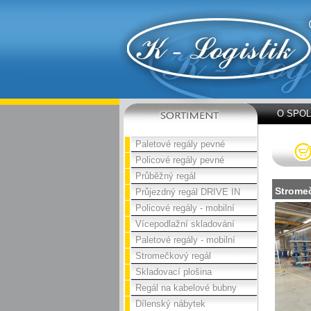
O SPO
Paletové regály pevné
Policové regály pevné
Průběžný regál
Strome
Průjezdný regál DRIVE IN
Policové regály - mobilní
Vícepodlažní skladování
Paletové regály - mobilní
Stromečkový regál
Skladovací plošina
Regál na kabelové bubny
Dílenský nábytek