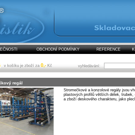
LEČNOSTI
OBCHODNÍ PODMÍNKY
REFERENCE
K
0,-
v košíku je zboží za
Kč
vyhledávání:
čkový regál
Stromečkové a konzolové regály jsou vh
plastových profilů větších délek, trubek,
a zboží deskového charakteru, jako plec