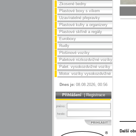
Zkosené bedny
Plastové boxy s víkem
Uzavíratelné přepravky
Plastové kufry a organizery
Plastové skříně a regály
Euroboxy
Rudly
Plošinové vozíky
Paletové nízkozdvižné vozíky
Palet. vysokozdvižné vozíky
Motor. vozíky vysokozdvižné
Dnes je:
08.08.2026, 00:56
Přihlášení
|
Registrace
jméno:
heslo:
Další ob