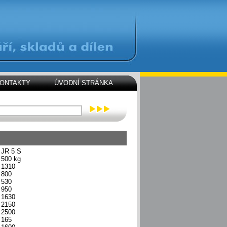
ONTAKTY
ÚVODNÍ STRÁNKA
JR 5 S
500 kg
1310
800
530
950
1630
2150
2500
165