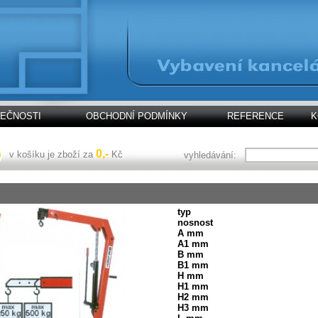
LEČNOSTI
OBCHODNÍ PODMÍNKY
REFERENCE
K
0,-
v košíku je zboží za
Kč
vyhledávání:
typ
nosnost
A mm
A1 mm
B mm
B1 mm
H mm
H1 mm
H2 mm
H3 mm