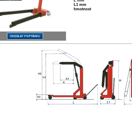
L mm
L1 mm
hmotnost