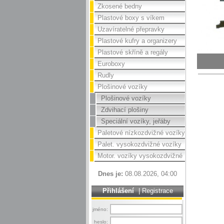
Zkosené bedny
Plastové boxy s víkem
Uzavíratelné přepravky
Plastové kufry a organizery
Plastové skříně a regály
Euroboxy
Rudly
Plošinové vozíky
Plošinové vozíky
Zdvihací plošiny
Speciální vozíky, jeřáby
Paletové nízkozdvižné vozíky
Palet. vysokozdvižné vozíky
Motor. vozíky vysokozdvižné
Dnes je:
08.08.2026, 04:00
Přihlášení
|
Registrace
jméno:
heslo: