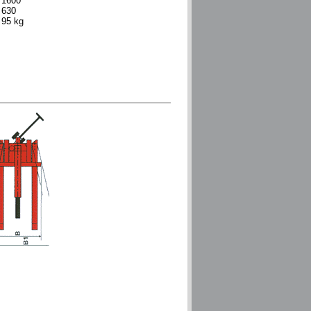
1600
630
95 kg