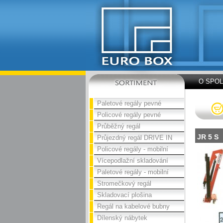
O SPO
Paletové regály pevné
Policové regály pevné
Průběžný regál
JR 5 S
Průjezdný regál DRIVE IN
Policové regály - mobilní
Vícepodlažní skladování
Paletové regály - mobilní
Stromečkový regál
Skladovací plošina
Regál na kabelové bubny
Dílenský nábytek