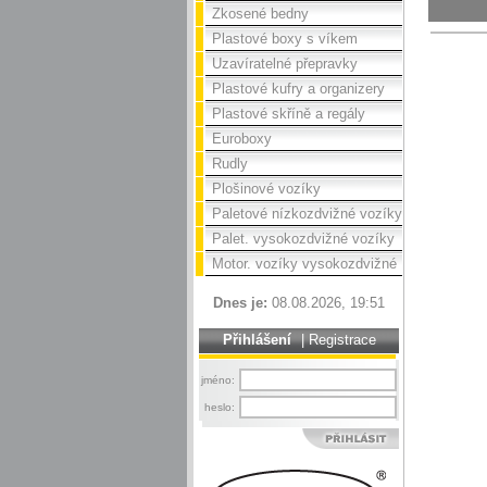
Zkosené bedny
Plastové boxy s víkem
Uzavíratelné přepravky
Plastové kufry a organizery
Plastové skříně a regály
Euroboxy
Rudly
Plošinové vozíky
Paletové nízkozdvižné vozíky
Palet. vysokozdvižné vozíky
Motor. vozíky vysokozdvižné
Dnes je:
08.08.2026, 19:51
Přihlášení
|
Registrace
jméno:
heslo: