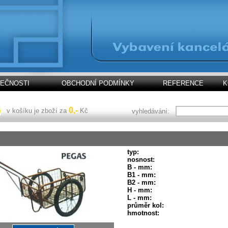
LEČNOSTI
OBCHODNÍ PODMÍNKY
REFERENCE
K
0,-
v košíku je zboží za
Kč
vyhledávání:
typ:
nosnost:
B - mm:
B1 - mm:
B2 - mm:
H - mm:
L - mm:
průměr kol:
hmotnost: