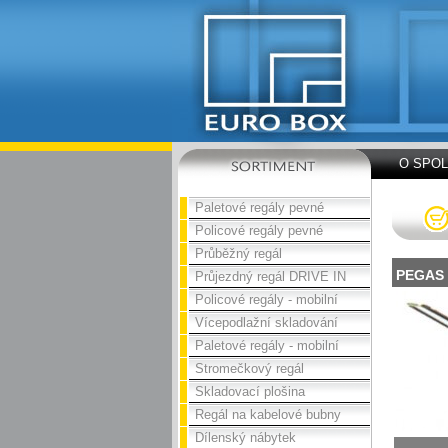
O SPO
Paletové regály pevné
Policové regály pevné
Průběžný regál
PEGAS
Průjezdný regál DRIVE IN
Policové regály - mobilní
Vícepodlažní skladování
Paletové regály - mobilní
Stromečkový regál
Skladovací plošina
Regál na kabelové bubny
Dílenský nábytek