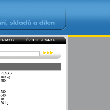
ONTAKTY
ÚVODNÍ STRÁNKA
PEGAS
100 kg
450
280
640
18"
20 kg