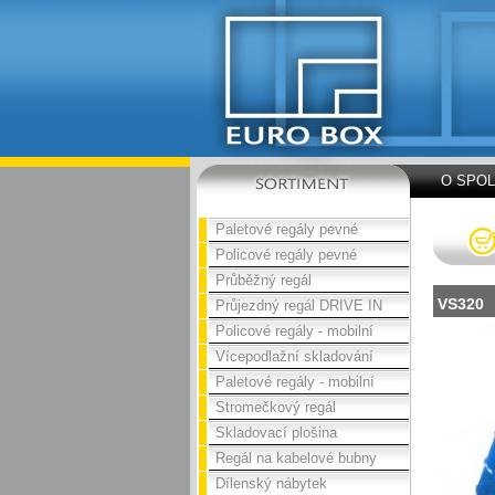
O SPO
Paletové regály pevné
Policové regály pevné
Průběžný regál
VS320
Průjezdný regál DRIVE IN
Policové regály - mobilní
Vícepodlažní skladování
Paletové regály - mobilní
Stromečkový regál
Skladovací plošina
Regál na kabelové bubny
Dílenský nábytek