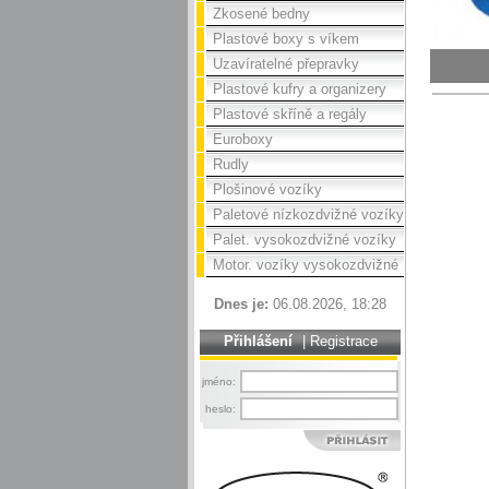
Zkosené bedny
Plastové boxy s víkem
Uzavíratelné přepravky
Plastové kufry a organizery
Plastové skříně a regály
Euroboxy
Rudly
Plošinové vozíky
Paletové nízkozdvižné vozíky
Palet. vysokozdvižné vozíky
Motor. vozíky vysokozdvižné
Dnes je:
06.08.2026, 18:28
Přihlášení
|
Registrace
jméno:
heslo: