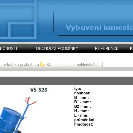
LEČNOSTI
OBCHODNÍ PODMÍNKY
REFERENCE
K
0,-
v košíku je zboží za
Kč
vyhledávání:
typ:
nosnost:
B - mm:
B1 - mm:
B2 - mm:
H - mm:
L - mm:
průměr kol:
hmotnost: