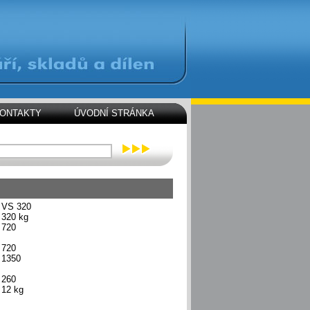
ONTAKTY
ÚVODNÍ STRÁNKA
VS 320
320 kg
720
720
1350
260
12 kg