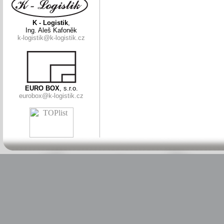
K - Logistik
,
Ing. Aleš Kafoněk
k-logistik@k-logistik.cz
EURO BOX
, s.r.o.
eurobox@k-logistik.cz