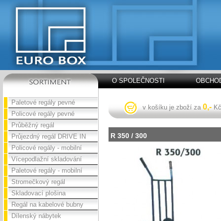
O SPOLEČNOSTI
OBCHOD
Paletové regály pevné
0,-
v košíku je zboží za
K
Policové regály pevné
Průběžný regál
R 350 / 300
Průjezdný regál DRIVE IN
Policové regály - mobilní
Vícepodlažní skladování
Paletové regály - mobilní
Stromečkový regál
Skladovací plošina
Regál na kabelové bubny
Dílenský nábytek