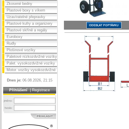
Zkosené bedny
Plastové boxy s víkem
Uzavíratelné přepravky
Plastové kufry a organizery
Plastové skříně a regály
Euroboxy
Rudly
Plošinové vozíky
Paletové nízkozdvižné vozíky
Palet. vysokozdvižné vozíky
Motor. vozíky vysokozdvižné
Dnes je:
06.08.2026, 21:15
Přihlášení
|
Registrace
jméno:
heslo: