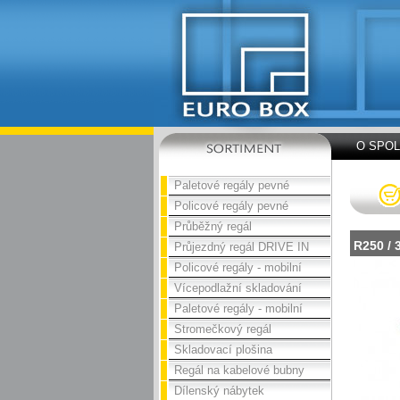
O SPO
Paletové regály pevné
Policové regály pevné
Průběžný regál
R250 / 
Průjezdný regál DRIVE IN
Policové regály - mobilní
Vícepodlažní skladování
Paletové regály - mobilní
Stromečkový regál
Skladovací plošina
Regál na kabelové bubny
Dílenský nábytek