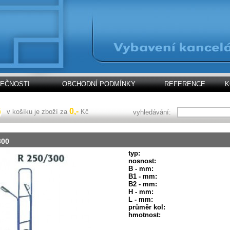
LEČNOSTI
OBCHODNÍ PODMÍNKY
REFERENCE
K
0,-
v košíku je zboží za
Kč
vyhledávání:
300
typ:
nosnost:
B - mm:
B1 - mm:
B2 - mm:
H - mm:
L - mm:
průměr kol:
hmotnost: