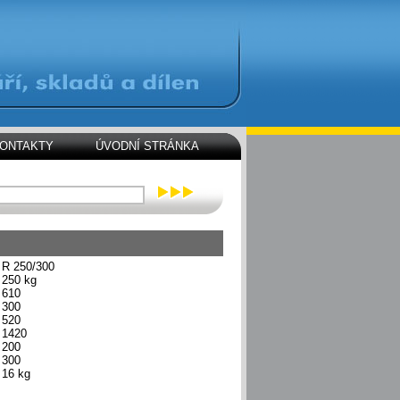
ONTAKTY
ÚVODNÍ STRÁNKA
R 250/300
250 kg
610
300
520
1420
200
300
16 kg