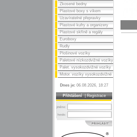
Zkosené bedny
Plastové boxy s víkem
Uzavíratelné přepravky
Plastové kufry a organizery
Plastové skříně a regály
Euroboxy
Rudly
Plošinové vozíky
Paletové nízkozdvižné vozíky
Palet. vysokozdvižné vozíky
Motor. vozíky vysokozdvižné
Dnes je:
06.08.2026, 18:27
Přihlášení
|
Registrace
jméno:
heslo: