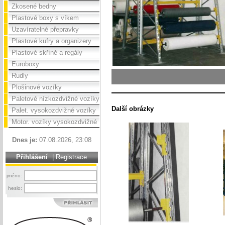
Zkosené bedny
Plastové boxy s víkem
Uzavíratelné přepravky
Plastové kufry a organizery
Plastové skříně a regály
Euroboxy
Rudly
Plošinové vozíky
Paletové nízkozdvižné vozíky
Další obrázky
Palet. vysokozdvižné vozíky
Motor. vozíky vysokozdvižné
Dnes je:
07.08.2026, 23:08
Přihlášení
|
Registrace
jméno:
heslo: