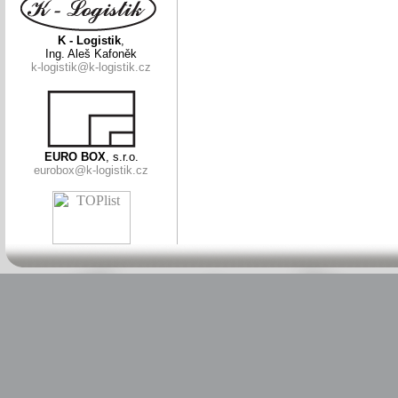
K - Logistik
,
Ing. Aleš Kafoněk
k-logistik@k-logistik.cz
EURO BOX
, s.r.o.
eurobox@k-logistik.cz