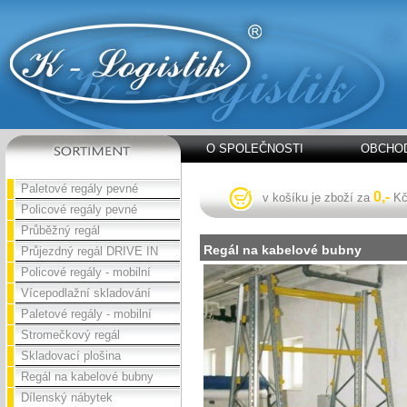
O SPOLEČNOSTI
OBCHOD
Paletové regály pevné
0,-
v košíku je zboží za
K
Policové regály pevné
Průběžný regál
Regál na kabelové bubny
Průjezdný regál DRIVE IN
Policové regály - mobilní
Vícepodlažní skladování
Paletové regály - mobilní
Stromečkový regál
Skladovací plošina
Regál na kabelové bubny
Dílenský nábytek