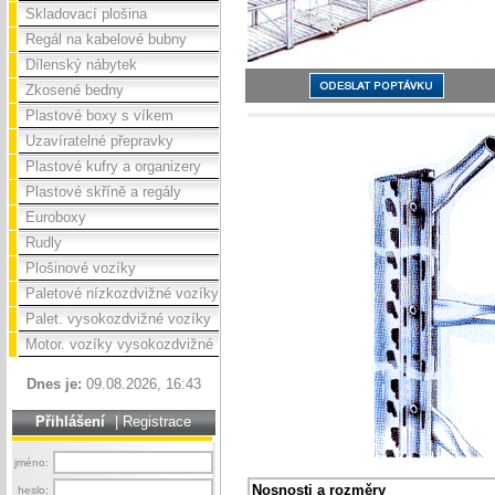
Skladovací plošina
Regál na kabelové bubny
Dílenský nábytek
Zkosené bedny
Plastové boxy s víkem
Uzavíratelné přepravky
Plastové kufry a organizery
Plastové skříně a regály
Euroboxy
Rudly
Plošinové vozíky
Paletové nízkozdvižné vozíky
Palet. vysokozdvižné vozíky
Motor. vozíky vysokozdvižné
Dnes je:
09.08.2026, 16:43
Přihlášení
|
Registrace
jméno:
Nosnosti a rozměry
heslo: