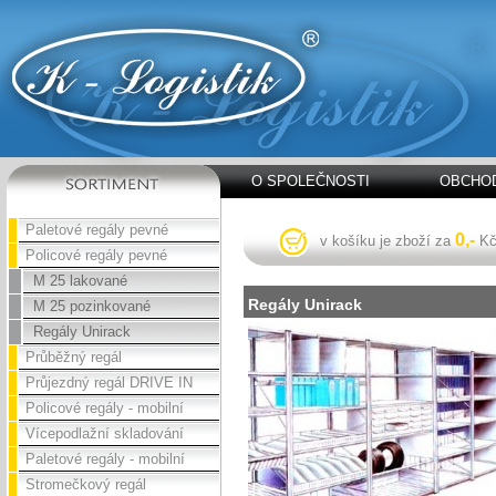
O SPOLEČNOSTI
OBCHOD
Paletové regály pevné
0,-
v košíku je zboží za
K
Policové regály pevné
M 25 lakované
Regály Unirack
M 25 pozinkované
Regály Unirack
Průběžný regál
Průjezdný regál DRIVE IN
Policové regály - mobilní
Vícepodlažní skladování
Paletové regály - mobilní
Stromečkový regál