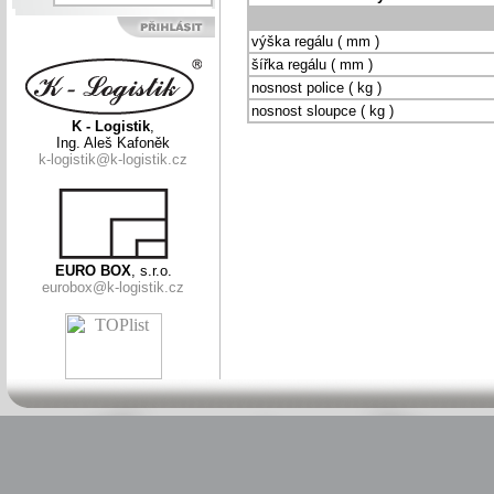
výška regálu ( mm )
šířka regálu ( mm )
nosnost police ( kg )
nosnost sloupce ( kg )
K - Logistik
,
Ing. Aleš Kafoněk
k-logistik@k-logistik.cz
EURO BOX
, s.r.o.
eurobox@k-logistik.cz