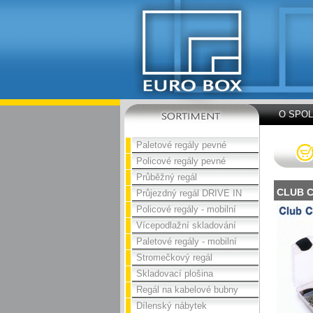
O SPO
Paletové regály pevné
Policové regály pevné
Průběžný regál
CLUB C
Průjezdný regál DRIVE IN
Policové regály - mobilní
Vícepodlažní skladování
Paletové regály - mobilní
Stromečkový regál
Skladovací plošina
Regál na kabelové bubny
Dílenský nábytek