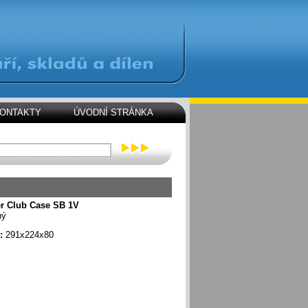
ONTAKTY
ÚVODNÍ STRÁNKA
er Club Case SB 1V
ný
y:
291x224x80