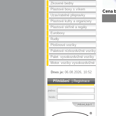
Zkosené bedny
Plastové boxy s víkem
Cena 
Uzavíratelné přepravky
Plastové kufry a organizery
Plastové skříně a regály
Euroboxy
Rudly
Plošinové vozíky
Paletové nízkozdvižné vozíky
Palet. vysokozdvižné vozíky
Motor. vozíky vysokozdvižné
Dnes je:
06.08.2026, 10:52
Přihlášení
|
Registrace
jméno:
heslo: