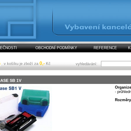
LEČNOSTI
OBCHODNÍ PODMÍNKY
REFERENCE
K
0,-
v košíku je zboží za
Kč
vyhledávání:
ASE SB 1V
Organiz
- průhled
Rozměr