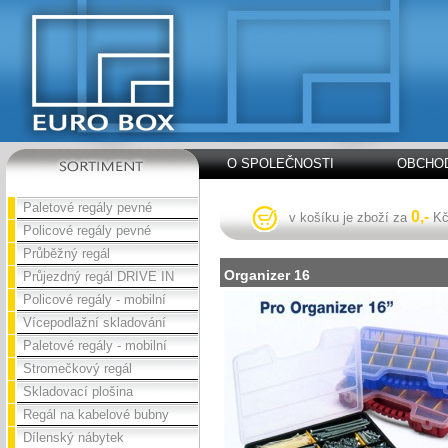
O SPOLEČNOSTI
OBCHOD
Paletové regály pevné
0,-
v košíku je zboží za
K
Policové regály pevné
Průběžný regál
Organizer 16
Průjezdný regál DRIVE IN
Policové regály - mobilní
Vícepodlažní skladování
Paletové regály - mobilní
Stromečkový regál
Skladovací plošina
Regál na kabelové bubny
Dílenský nábytek