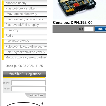
Zkosené bedny
Plastové boxy s víkem
Uzavíratelné přepravky
Plastové kufry a organizery
Cena bez DPH:192 Kč
Plastové skříně a regály
Ks
Euroboxy
Rudly
Plošinové vozíky
Paletové nízkozdvižné vozíky
Palet. vysokozdvižné vozíky
Motor. vozíky vysokozdvižné
Dnes je:
06.08.2026, 11:35
Přihlášení
|
Registrace
jméno:
heslo: