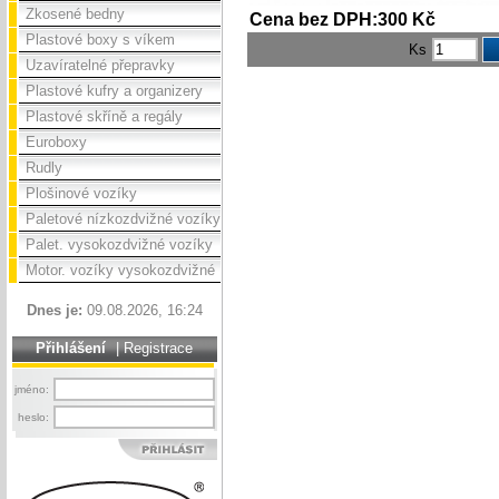
Zkosené bedny
Cena bez DPH:300 Kč
Plastové boxy s víkem
Ks
Uzavíratelné přepravky
Plastové kufry a organizery
Plastové skříně a regály
Euroboxy
Rudly
Plošinové vozíky
Paletové nízkozdvižné vozíky
Palet. vysokozdvižné vozíky
Motor. vozíky vysokozdvižné
Dnes je:
09.08.2026, 16:24
Přihlášení
|
Registrace
jméno:
heslo: