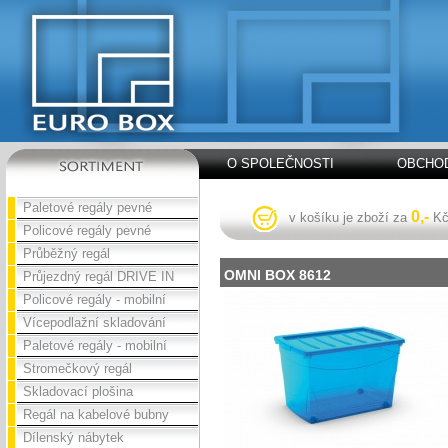
O SPOLEČNOSTI
OBCHOD
Paletové regály pevné
0,-
v košíku je zboží za
K
Policové regály pevné
Průběžný regál
OMNI BOX 8612
Průjezdný regál DRIVE IN
Policové regály - mobilní
Vícepodlažní skladování
Paletové regály - mobilní
Stromečkový regál
Skladovací plošina
Regál na kabelové bubny
Dílenský nábytek