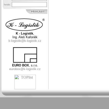
heslo:
K - Logistik
,
Ing. Aleš Kafoněk
k-logistik@k-logistik.cz
EURO BOX
, s.r.o.
eurobox@k-logistik.cz