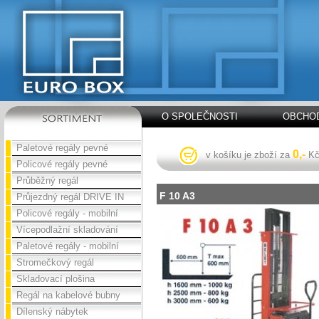
O SPOLEČNOSTI
OBCHOD
Paletové regály pevné
0,-
v košíku je zboží za
K
Policové regály pevné
Průběžný regál
F 10 A3
Průjezdný regál DRIVE IN
Policové regály - mobilní
Vícepodlažní skladování
Paletové regály - mobilní
Stromečkový regál
Skladovací plošina
Regál na kabelové bubny
Dílenský nábytek