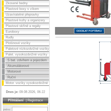
Zkosené bedny
Plastové boxy s víkem
Uzavíratelné přepravky
Plastové kufry a organizery
Plastové skříně a regály
Euroboxy
Rudly
Plošinové vozíky
Paletové nízkozdvižné vozíky
Palet. vysokozdvižné vozíky
S bat. zdvihem a pojezdem
Akumulátorové
Motorové
Ruční
Motor. vozíky vysokozdvižné
Dnes je:
09.08.2026, 06:22
Přihlášení
|
Registrace
jméno: