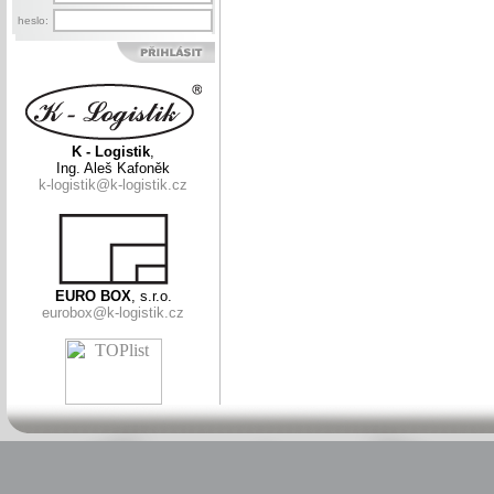
heslo:
K - Logistik
,
Ing. Aleš Kafoněk
k-logistik@k-logistik.cz
EURO BOX
, s.r.o.
eurobox@k-logistik.cz