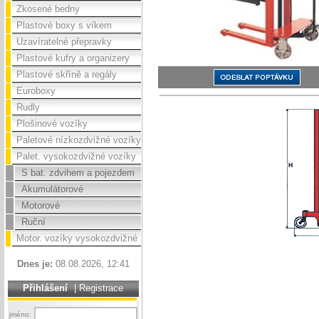
Zkosené bedny
Plastové boxy s víkem
Uzavíratelné přepravky
Plastové kufry a organizery
Plastové skříně a regály
Euroboxy
Rudly
Plošinové vozíky
Paletové nízkozdvižné vozíky
Palet. vysokozdvižné vozíky
S bat. zdvihem a pojezdem
Akumulátorové
Motorové
Ruční
Motor. vozíky vysokozdvižné
Dnes je:
08.08.2026, 12:41
Přihlášení
|
Registrace
jméno: