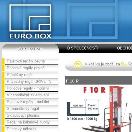
O SPOLEČNOSTI
OBCHOD
Paletové regály pevné
0,-
v košíku je zboží za
K
Policové regály pevné
Průběžný regál
F 10 R
Průjezdný regál DRIVE IN
Policové regály - mobilní
Vícepodlažní skladování
Paletové regály - mobilní
Stromečkový regál
Skladovací plošina
Regál na kabelové bubny
Dílenský nábytek