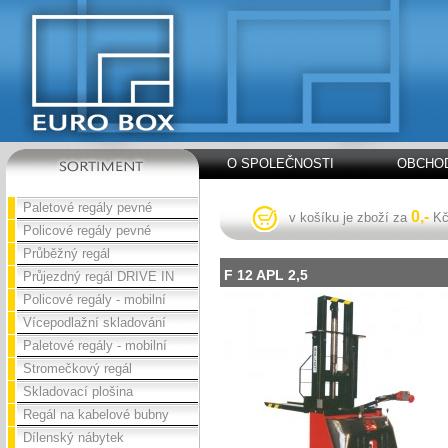
O SPOLEČNOSTI
OBCHOD
Paletové regály pevné
0,-
v košíku je zboží za
K
Policové regály pevné
Průběžný regál
F 12 APL 2,5
Průjezdný regál DRIVE IN
Policové regály - mobilní
Vícepodlažní skladování
Paletové regály - mobilní
Stromečkový regál
Skladovací plošina
Regál na kabelové bubny
Dílenský nábytek