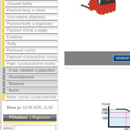
Zkosené bedny
Plastové boxy s víkem
Uzavíratelné přepravky
Plastové kufry a organizery
Plastové skříně a regály
Euroboxy
Rudly
Plošinové vozíky
Paletové nízkozdvižné vozíky
Palet. vysokozdvižné vozíky
S bat. zdvihem a pojezdem
Akumulátorové
Motorové
Ruční
Motor. vozíky vysokozdvižné
Dnes je:
10.08.2026, 11:58
Přihlášení
|
Registrace
jméno: