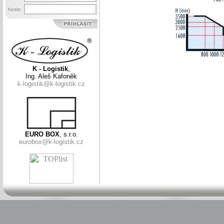
heslo:
K - Logistik
,
Ing. Aleš Kafoněk
k-logistik@k-logistik.cz
EURO BOX
, s.r.o.
eurobox@k-logistik.cz