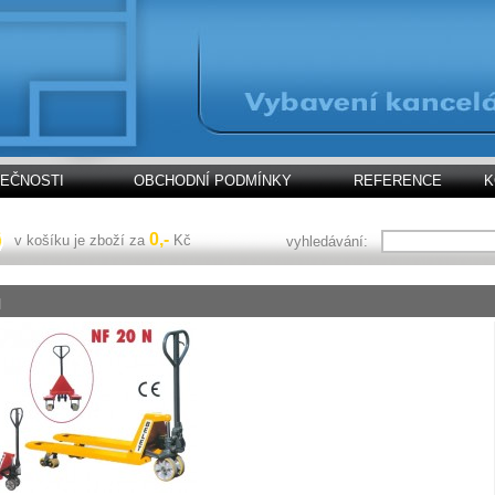
LEČNOSTI
OBCHODNÍ PODMÍNKY
REFERENCE
K
0,-
v košíku je zboží za
Kč
vyhledávání:
N