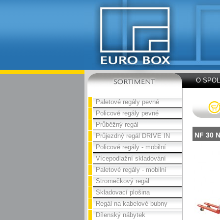
O SPO
Paletové regály pevné
Policové regály pevné
Průběžný regál
NF 30 
Průjezdný regál DRIVE IN
Policové regály - mobilní
Vícepodlažní skladování
Paletové regály - mobilní
Stromečkový regál
Skladovací plošina
Regál na kabelové bubny
Dílenský nábytek