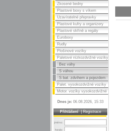
Zkosené bedny
Plastové boxy s víkem
Uzavíratelné přepravky
Plastové kufry a organizery
Plastové skříně a regály
Euroboxy
Rudly
Plošinové vozíky
Paletové nízkozdvižné vozíky
Bez váhy
S váhou
S bat. zdvihem a pojezdem
Palet. vysokozdvižné vozíky
Motor. vozíky vysokozdvižné
Dnes je:
06.08.2026, 15:33
Přihlášení
|
Registrace
jméno:
heslo: