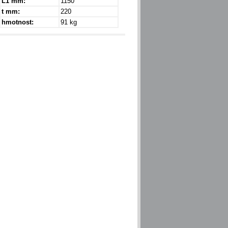
L1 mm:
1150
t mm:
220
hmotnost:
91 kg