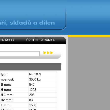
ONTAKTY
ÚVODNÍ STRÁNKA
typ:
NF 30 N
nosnost:
3000 kg
B mm:
540
H mm:
1223
H 1 mm:
205
H2 mm:
83
L mm:
1550