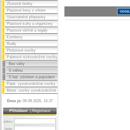
Zkosené bedny
Plastové boxy s víkem
Uzavíratelné přepravky
Plastové kufry a organizery
Plastové skříně a regály
Euroboxy
Rudly
Plošinové vozíky
Paletové nízkozdvižné vozíky
Bez váhy
S váhou
S bat. zdvihem a pojezdem
Palet. vysokozdvižné vozíky
Motor. vozíky vysokozdvižné
Dnes je:
08.08.2026, 16:37
Přihlášení
|
Registrace
jméno:
heslo: