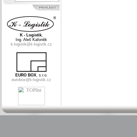
K - Logistik
,
Ing. Aleš Kafoněk
k-logistik@k-logistik.cz
EURO BOX
, s.r.o.
eurobox@k-logistik.cz