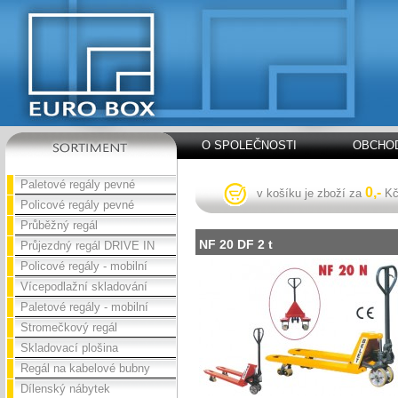
O SPOLEČNOSTI
OBCHOD
Paletové regály pevné
0,-
v košíku je zboží za
K
Policové regály pevné
Průběžný regál
NF 20 DF 2 t
Průjezdný regál DRIVE IN
Policové regály - mobilní
Vícepodlažní skladování
Paletové regály - mobilní
Stromečkový regál
Skladovací plošina
Regál na kabelové bubny
Dílenský nábytek