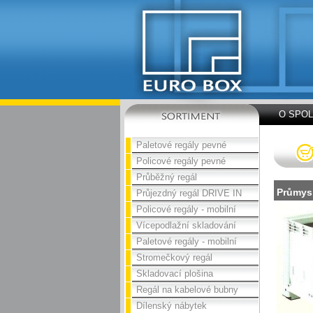
O SPO
Paletové regály pevné
Policové regály pevné
Průběžný regál
Průmys
Průjezdný regál DRIVE IN
Policové regály - mobilní
Vícepodlažní skladování
Paletové regály - mobilní
Stromečkový regál
Skladovací plošina
Regál na kabelové bubny
Dílenský nábytek