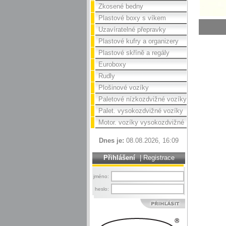
Zkosené bedny
Plastové boxy s víkem
Uzavíratelné přepravky
Plastové kufry a organizery
Plastové skříně a regály
Euroboxy
Rudly
Plošinové vozíky
Paletové nízkozdvižné vozíky
Palet. vysokozdvižné vozíky
Motor. vozíky vysokozdvižné
Dnes je:
08.08.2026, 16:09
Přihlášení
|
Registrace
jméno:
heslo: