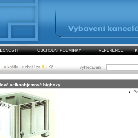
LEČNOSTI
OBCHODNÍ PODMÍNKY
REFERENCE
K
0,-
v košíku je zboží za
Kč
vyhledávání:
lové velkoobjemové bigboxy
Po